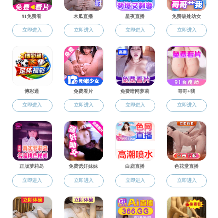
[1]
经支部党员大会
研究确定，将宁太龙、牛佳伟、吴铭3位
同志确定为入党积极分子。现将有关情况公示如下：
1.宁太龙，2023201625，男，汉族，江西井冈山，递交入党
申请书时间2024年3月1日。
2.牛佳伟，2023201624，男，回族，递交入党申请书时间
2024年3月1日。
3.吴铭，2023212333，男，汉族，递交入党申请书时间2024
年3月1日。
[2]
公示时间：2024年10月25日—2024年10月31日
。
公示期间，师生可实事求是，客观公正的实名反映公示对象
各方面的情况和问题，不接受匿名信访。党支部对反映人和反映