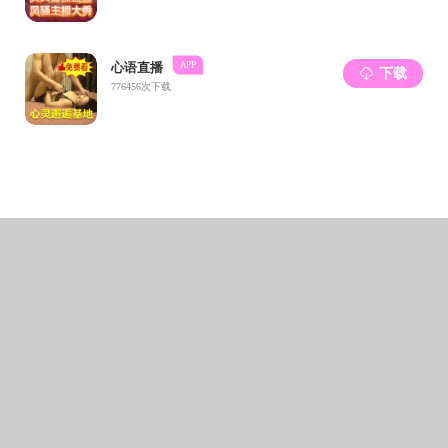
心理咨询服务
心理文化活动
社会心理服务
科普资源
更多+
校园文化活动
视频课堂
心理科普