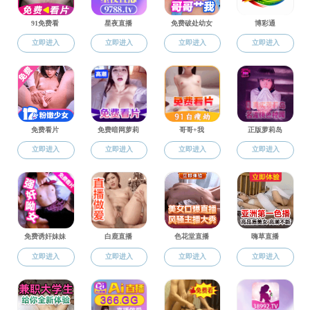
艾叶飘香润心田 幸福聚力共扬帆 ——中心工会品牌活动健心计划之迎端午“趣”运动圆满举行
麻豆传媒 与北森云计算有限公司共建实习基地
2025-06-06
麻豆传媒与四川省儿童活动中心建立校外实践基地
2025-06-04
艾叶飘香润心田 幸福聚力共扬帆 ——中心工会品牌活动健心计划之迎端午“趣”运动圆满举行
2025-05-30
高雪梅教授团队在社会学类顶级期刊发文揭示不安全依恋动态过程对问题性社交媒体使用的影响
2025-05-28
高雪梅教授团队在行为成瘾领域权威期刊发文揭示网络游戏障碍高风险者过度依赖习惯控制的神经机制
2025-05-28
麻豆传媒访企拓岗：走进第 63 届高等教育博览会
2025-05-26
中心主任参加第 63 届高等教育博览会聚焦AI驱动心理育人体系创新做主旨报告
2025-05-26
麻豆传媒访企拓岗，走进中车长春轨道客车股份有限公司
2025-05-26