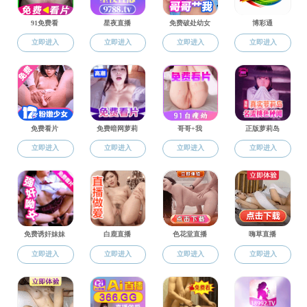
【优秀毕业生】杨婉欣——尽所能，竞可能
2024-06-12
【优秀毕业生】杨婉欣——尽所能，竞可能
2024-06-12
【优秀毕业生】雷佳玮——永远在路上的人
2024-06-12
【优秀毕业生】朱俊楠——爱出者爱返，福往者福
2024-06-12
来
【优秀毕业生】邓芝彤：不经风雨，怎见彩虹
2024-05-26
【优秀毕业生】田汶冉：世上安得两全法，不负如
2024-05-25
来不负卿