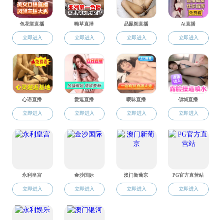
4月17日确定为发展对象。
[1]
公示时间：2025年5月26日—2025年6月3日
。
公示期间，师生可实事求是，客观公正的实名反映公示对象
各方面的情况和问题，不接受匿名信访。党支部对反映人和反映
问题严格保密。
联系人： 杨同学 联系电话： 028-66367814
2023级研究生党支部
2025年5月26日