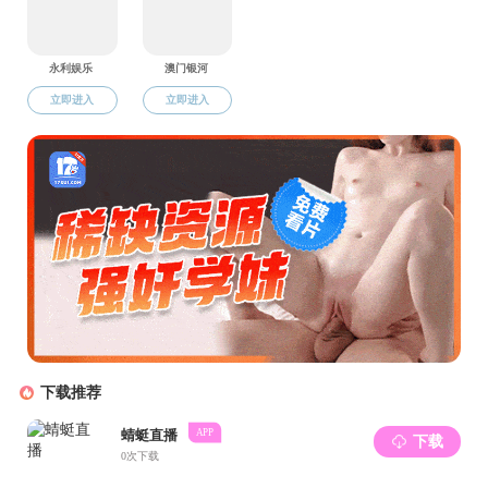
[1] 不少于5个工作日。