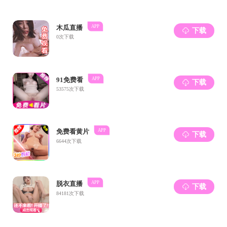
上一篇：预备党员拟转正公示
下一篇：2025届应用心理学本科毕设院答安排通知
【
关闭
】
心情故事投稿邮箱：
xinqingstory@126.com
通信地址：四川省成都市郫都区犀安路 999 号
办公电话：028-66367969(犀浦校区) 028-66365511(实验室)
中心官方邮箱
xl@madoucm88.com
中心纪检信箱：
xljj@madoucm88.com